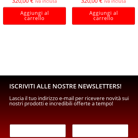
320,00
€
320,00
€
iva inclusa
iva inclusa
Aggiungi al
Aggiungi al
carrello
carrello
ISCRIVITI ALLE NOSTRE NEWSLETTERS!
Lascia il tuo indirizzo e-mail per ricevere novità sui
nostri prodotti e incredibili offerte a tempo!
E
m