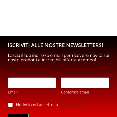
ISCRIVITI ALLE NOSTRE NEWSLETTERS!
Lascia il tuo indirizzo e-mail per ricevere novità sui
nostri prodotti e incredibili offerte a tempo!
E
m
a
Email
Conferma email
i
l
E
*
p
Ho letto ed accetto la
Privacy Policy
.
m
r
a
i
i