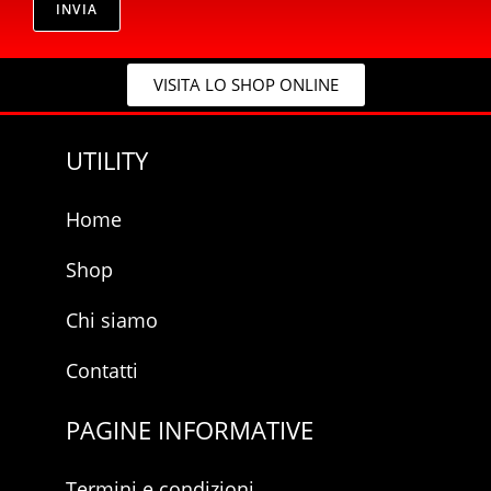
v
INVIA
l
a
*
c
*
y
VISITA LO SHOP ONLINE
*
UTILITY
Home
Shop
Chi siamo
Contatti
PAGINE INFORMATIVE
Termini e condizioni