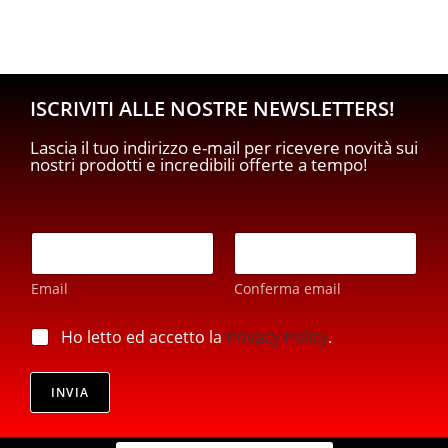
ISCRIVITI ALLE NOSTRE NEWSLETTERS!
Lascia il tuo indirizzo e-mail per ricevere novità sui
nostri prodotti e incredibili offerte a tempo!
*
E
*
m
p
a
r
Email
Conferma email
i
i
l
v
*
p
Ho letto ed accetto la
Privacy Policy
.
a
r
c
i
y
v
INVIA
a
c