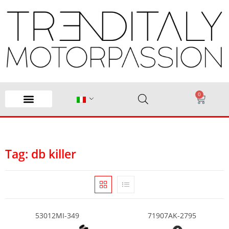
0
Tag: db killer
53012MI-349
71907AK-2795